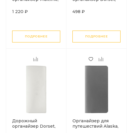
черный с
бирюзовый
оранжевым
1 220 ₽
498 ₽
ПОДРОБНЕЕ
ПОДРОБНЕЕ
Дорожный
Органайзер для
органайзер Dorset,
путешествий Alaska,
белый
серый