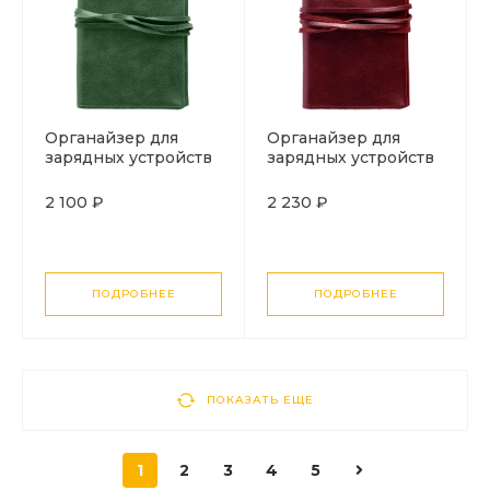
Органайзер для
Органайзер для
зарядных устройств
зарядных устройств
Apache, темно-
Apache, темно-
зеленый
красный
2 100 ₽
2 230 ₽
ПОДРОБНЕЕ
ПОДРОБНЕЕ
ПОКАЗАТЬ ЕЩЕ
1
2
3
4
5