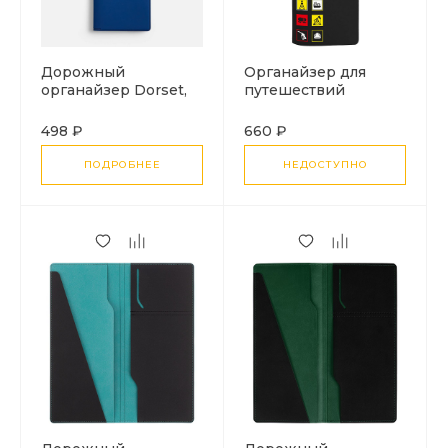
Дорожный
Органайзер для
органайзер Dorset,
путешествий
светло-синий
Industry, ver. 2, нефть
и газ
498 ₽
660 ₽
ПОДРОБНЕЕ
НЕДОСТУПНО