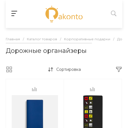
Главная
/
Каталог товаров
/
Корпоративные подарки
/
Доро
Дорожные органайзеры
Сортировка