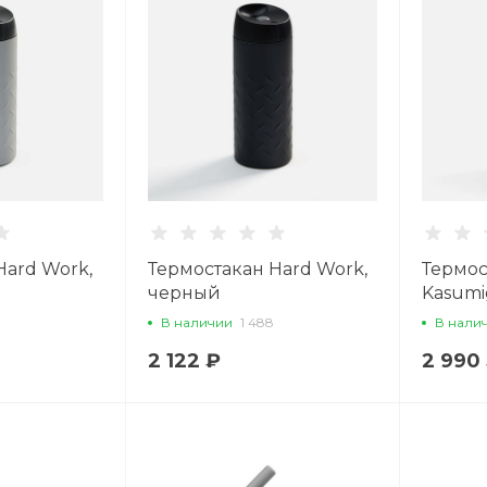
Hard Work,
Термостакан Hard Work,
Термос
черный
Kasumi
В наличии
1 488
В нали
2 122 ₽
2 990