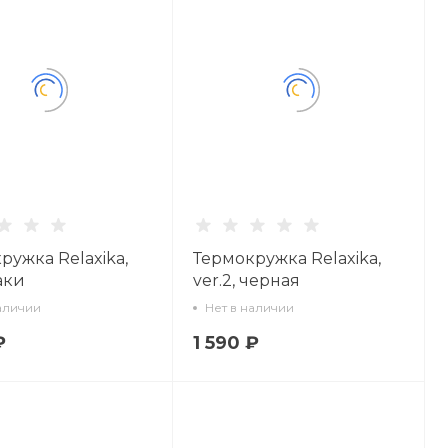
ружка Relaxika,
Термокружка Relaxika,
хаки
ver.2, черная
аличии
Нет в наличии
₽
1 590 ₽