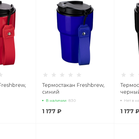
Freshbrew,
Термостакан Freshbrew,
Термос
синий
черны
В наличии
830
Нет в н
1 177 ₽
1 177 