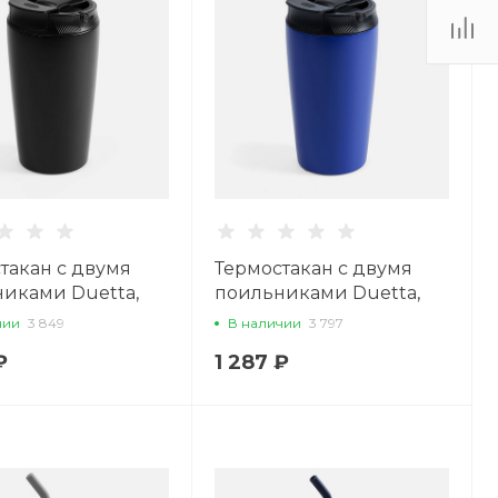
такан с двумя
Термостакан с двумя
иками Duetta,
поильниками Duetta,
й
синий
чии
3 849
В наличии
3 797
₽
1 287 ₽