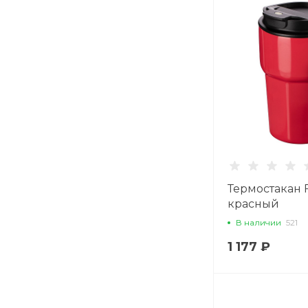
Термостакан 
красный
В наличии
521
1 177 ₽