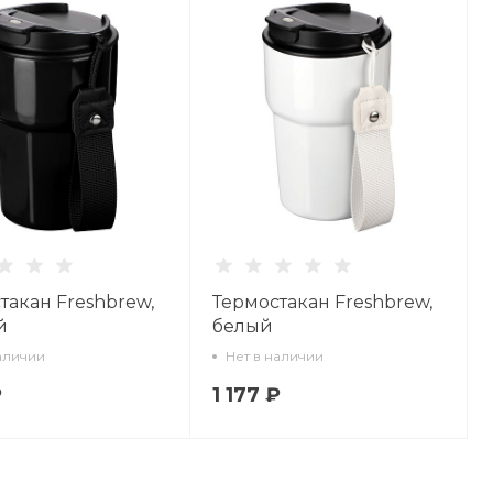
такан Freshbrew,
Термостакан Freshbrew,
й
белый
аличии
Нет в наличии
₽
1 177 ₽