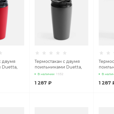
с двумя
Термостакан с двумя
Термос
Duetta,
поильниками Duetta,
поильн
серый
черны
В наличии
1 932
В нали
1 287 ₽
1 287 