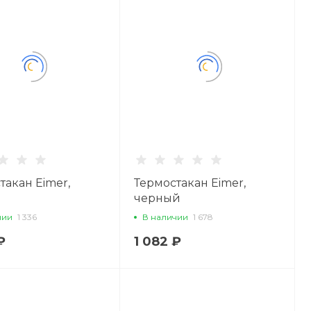
такан Eimer,
Термостакан Eimer,
черный
чии
1 336
В наличии
1 678
₽
1 082 ₽