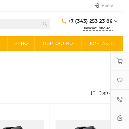
Войти
+7 (343) 253 23 86
Заказать звонок
+7 (343) 253 23 86
И
БРИФ
ПОРТФОЛИО
КОНТАКТЫ
г. Екатеринбург
Ежедневно 9:00-19:00
Запросы на почту:
Круглосуточно
top@rakonto.su
+7 (965) 534 34 43
Ежедневно 9:00-19:00
Мессенджеры
https://t.me/rakontomerch
Сортировка
канал в TG
https://vk.com/rakontoekb
группа в VK