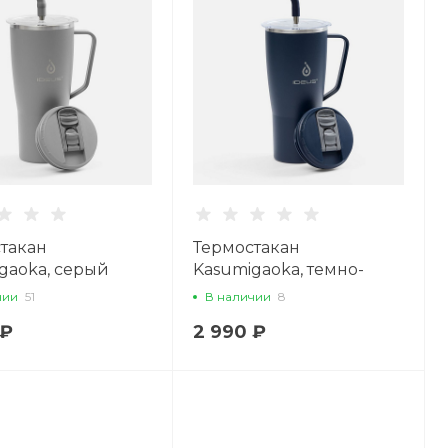
такан
Термостакан
gaoka, серый
Kasumigaoka, темно-
синий
чии
51
В наличии
8
 ₽
2 990 ₽