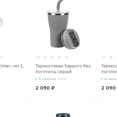
mer, ver.2,
Термостакан Sapporo без
Термос
логотипа, серый
логоти
В наличии
2 570
В нали
2 090 ₽
2 090