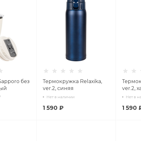
Sapporo без
Термокружка Relaxika,
Термок
лый
ver.2, синяя
ver.2, 
7
Нет в наличии
Нет в н
1 590 ₽
1 590 