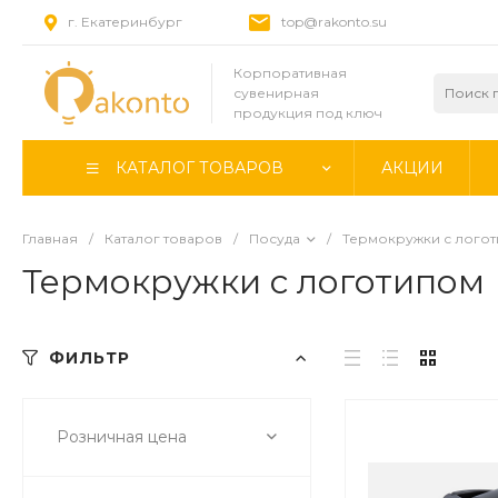
г. Екатеринбург
top@rakonto.su
Корпоративная
сувенирная
продукция под ключ
КАТАЛОГ ТОВАРОВ
АКЦИИ
Главная
/
Каталог товаров
/
Посуда
/
Термокружки с лого
Термокружки с логотипом
ФИЛЬТР
Розничная цена