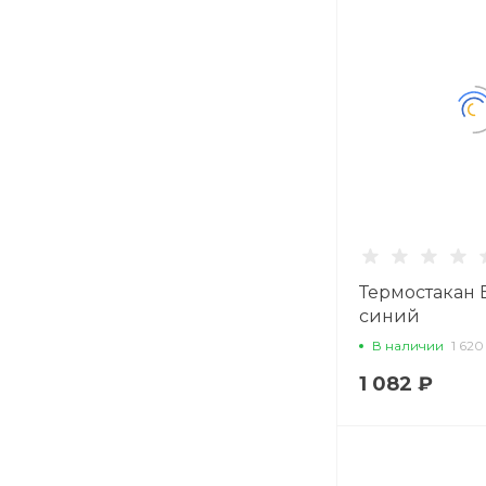
Термостакан E
синий
В наличии
1 620
1 082 ₽