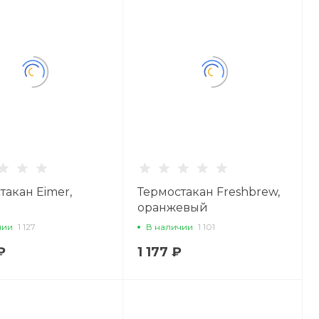
такан Eimer,
Термостакан Freshbrew,
оранжевый
чии
1 127
В наличии
1 101
₽
1 177 ₽