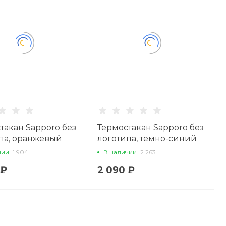
такан Sapporo без
Термостакан Sapporo без
па, оранжевый
логотипа, темно-синий
чии
1 904
В наличии
2 263
 ₽
2 090 ₽