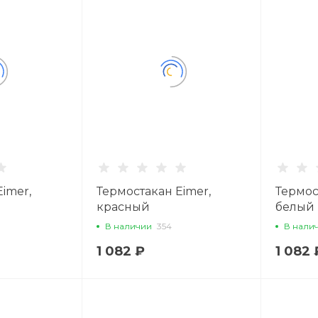
imer,
Термостакан Eimer,
Термос
красный
белый
В наличии
354
В нали
1 082 ₽
1 082 