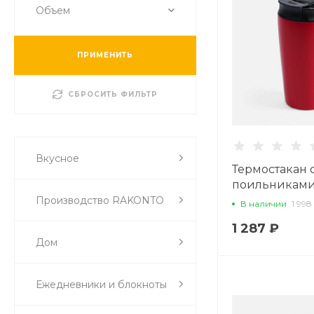
Объем
ПРИМЕНИТЬ
СБРОСИТЬ ФИЛЬТР
Вкусное
Термостакан 
поильниками 
красный
Производство RAKONTO
В наличии
1 998
1 287 ₽
Дом
Ежедневники и блокноты