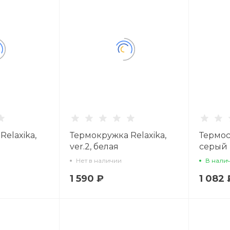
elaxika,
Термокружка Relaxika,
Термос
ver.2, белая
серый
Нет в наличии
В нали
1 590 ₽
1 082 