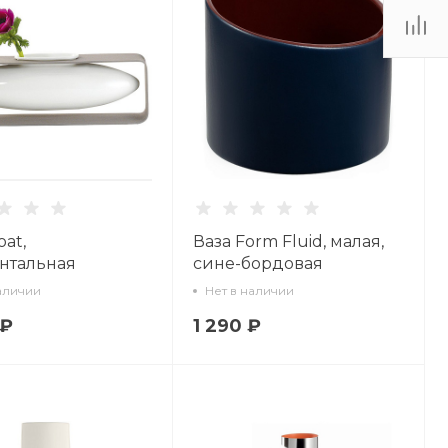
oat,
Ваза Form Fluid, малая,
нтальная
сине-бордовая
аличии
Нет в наличии
 ₽
1 290 ₽