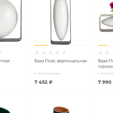
углая
Ваза Float, вертикальная
Ваза Fl
горизо
Нет в наличии
Нет в н
7 452 ₽
7 990