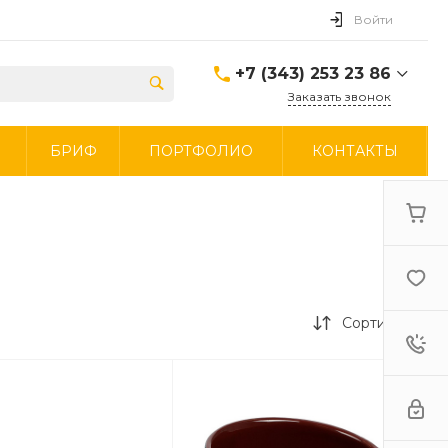
Войти
+7 (343) 253 23 86
Заказать звонок
+7 (343) 253 23 86
И
БРИФ
ПОРТФОЛИО
КОНТАКТЫ
г. Екатеринбург
Ежедневно 9:00-19:00
Запросы на почту:
Круглосуточно
top@rakonto.su
+7 (965) 534 34 43
Ежедневно 9:00-19:00
Мессенджеры
https://t.me/rakontomerch
Сортировка
канал в TG
https://vk.com/rakontoekb
группа в VK