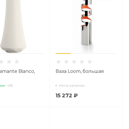
iamante Bianco,
Ваза Loom, большая
чии
418
Нет в наличии
15 272 ₽