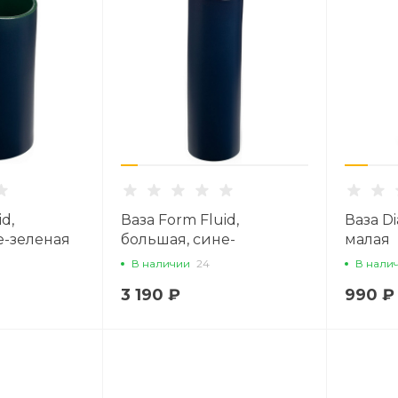
d,
Ваза Form Fluid,
Ваза D
е-зеленая
большая, сине-
малая
горчичная
В наличии
24
В нали
3 190 ₽
990 ₽