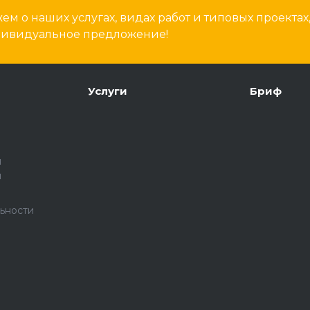
м о наших услугах, видах работ и типовых проектах
дивидуальное предложение!
Услуги
Бриф
и
и
ьности