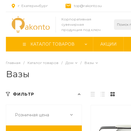
г. Екатеринбург
top@rakonto.su
Корпоративная
сувенирная
продукция под ключ
КАТАЛОГ ТОВАРОВ
АКЦИИ
Главная
/
Каталог товаров
/
Дом
/
Вазы
Вазы
ФИЛЬТР
Розничная цена