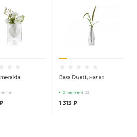
smeralda
Ваза Duett, малая
аличии
В наличии
22
 ₽
1 313 ₽