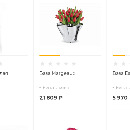
алая
Ваза Margeaux
Ваза E
Нет в наличии
Нет в н
21 809 ₽
5 970