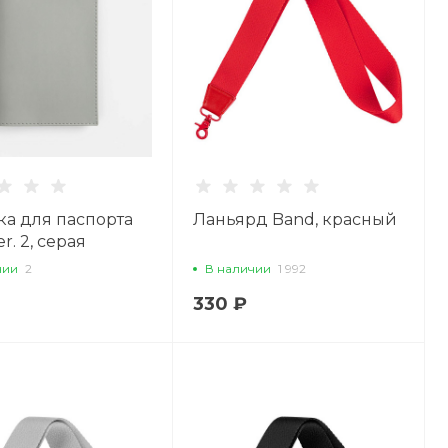
а для паспорта
Ланьярд Band, красный
er. 2, серая
чии
2
В наличии
1 992
330 ₽