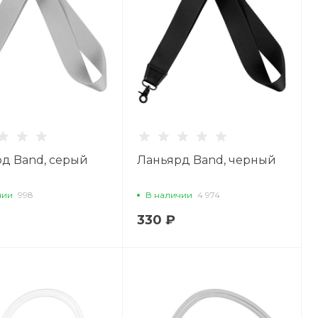
д Band, серый
Ланьярд Band, черный
чии
998
В наличии
4 974
330 ₽