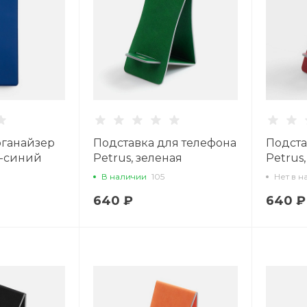
ганайзер
Подставка для телефона
Подста
о-синий
Petrus, зеленая
Petrus
В наличии
105
Нет в н
640 ₽
640 ₽