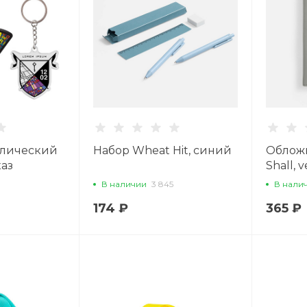
ллический
Набор Wheat Hit, синий
Обложк
каз
Shall, v
В наличии
3 845
В нали
174 ₽
365 ₽