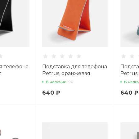
я телефона
Подставка для телефона
Подста
я
Petrus, оранжевая
Petrus,
В наличии
96
В нали
640 ₽
640 ₽