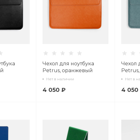
утбука
Чехол для ноутбука
Чехол 
ый
Petrus, оранжевый
Petrus
Нет в наличии
Нет в н
4 050 ₽
4 050