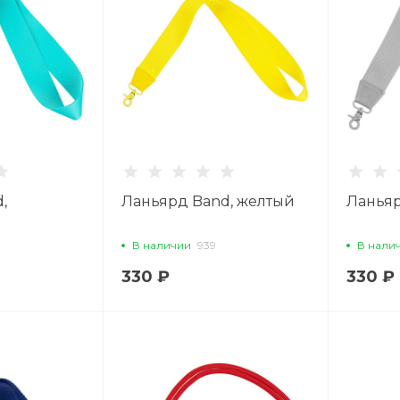
,
Ланьярд Band, желтый
Ланьяр
В наличии
939
В нали
330 ₽
330 ₽