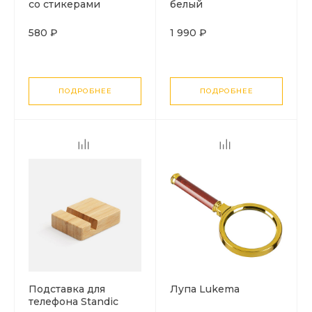
со стикерами
белый
Mnemonic ver.2,
черный
580 ₽
1 990 ₽
ПОДРОБНЕЕ
ПОДРОБНЕЕ
Подставка для
Лупа Lukema
телефона Standic