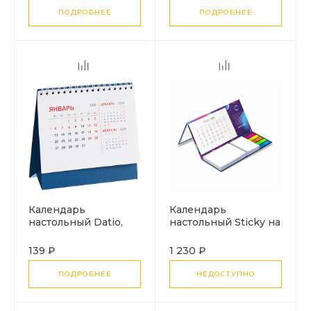
ПОДРОБНЕЕ
ПОДРОБНЕЕ
Календарь
Календарь
настольный Datio,
настольный Sticky на
синий
заказ, ver.2, 100
листов
139 ₽
1 230 ₽
ПОДРОБНЕЕ
НЕДОСТУПНО