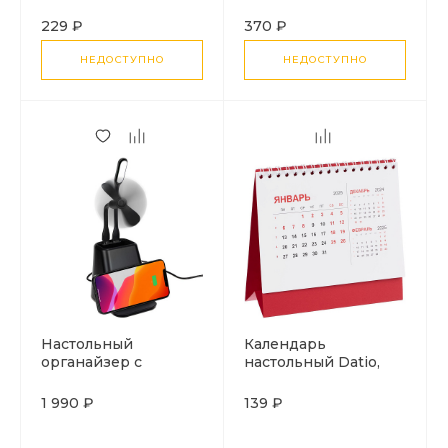
229 ₽
370 ₽
НЕДОСТУПНО
НЕДОСТУПНО
Настольный
Календарь
органайзер с
настольный Datio,
зарядкой, лампой,
красный
вентилятором и
1 990 ₽
139 ₽
подсветкой лого
powerTower, черный