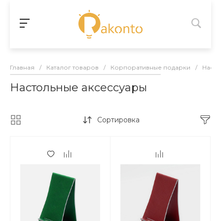
Главная
/
Каталог товаров
/
Корпоративные подарки
/
Насто
Настольные аксессуары
Сортировка