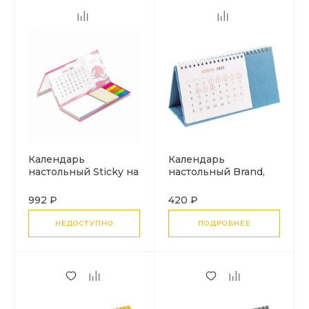
Календарь
Календарь
настольный Sticky на
настольный Brand,
заказ, ver.2, 50
голубой
листов
992 ₽
420 ₽
НЕДОСТУПНО
ПОДРОБНЕЕ