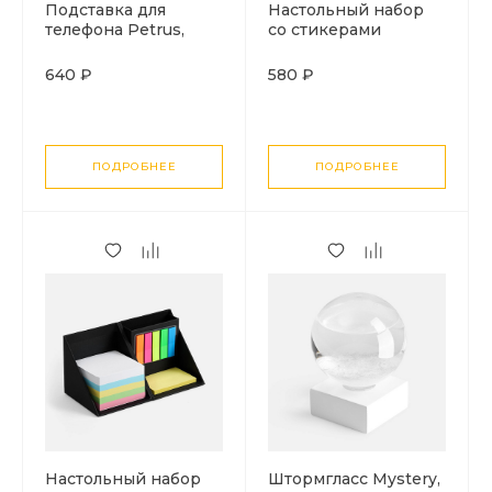
Подставка для
Настольный набор
телефона Petrus,
со стикерами
серая
Mnemonic ver.2,
белый
640 ₽
580 ₽
ПОДРОБНЕЕ
ПОДРОБНЕЕ
Настольный набор
Штормгласс Mystery,