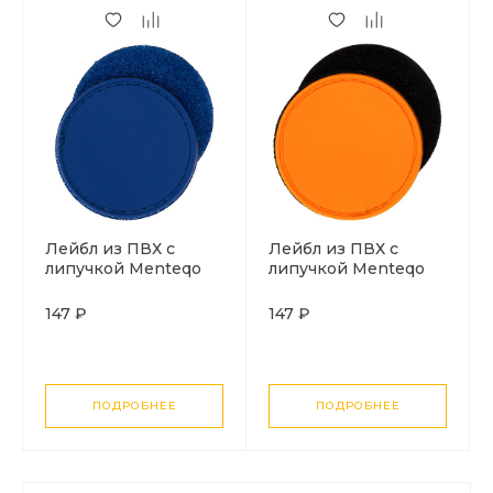
Лейбл из ПВХ с
Лейбл из ПВХ с
липучкой Menteqo
липучкой Menteqo
Round, синий
Round, оранжевый
неон
147 ₽
147 ₽
ПОДРОБНЕЕ
ПОДРОБНЕЕ